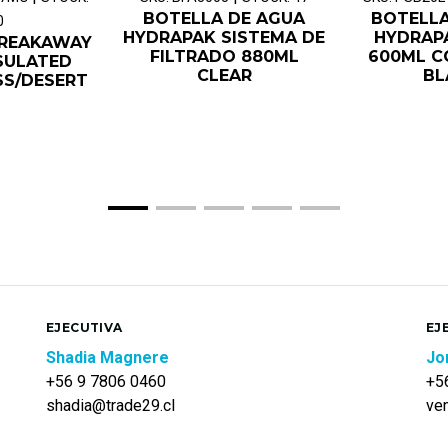
BOTELLA DE AGUA
BOTELLA
0
HYDRAPAK SISTEMA DE
HYDRAP
BREAKAWAY
FILTRADO 880ML
600ML C
SULATED
CLEAR
BL
SS/DESERT
EJECUTIVA
EJ
Shadia Magnere
Jo
+56 9 7806 0460
+5
shadia@trade29.cl
ve