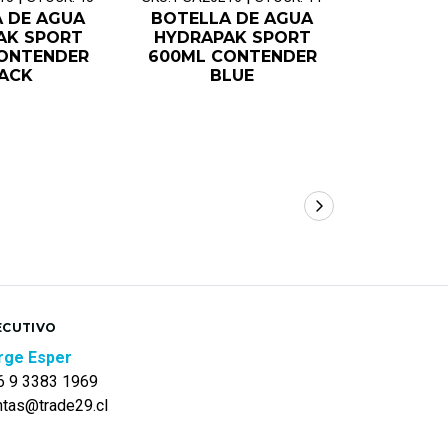
 DE AGUA
BOTELLA DE AGUA
BOTELL
AK SPORT
HYDRAPAK SPORT
HYDRA
ONTENDER
600ML CONTENDER
600ML P
ACK
BLUE
ECUTIVO
rge Esper
6 9 3383 1969
ntas@trade29.cl