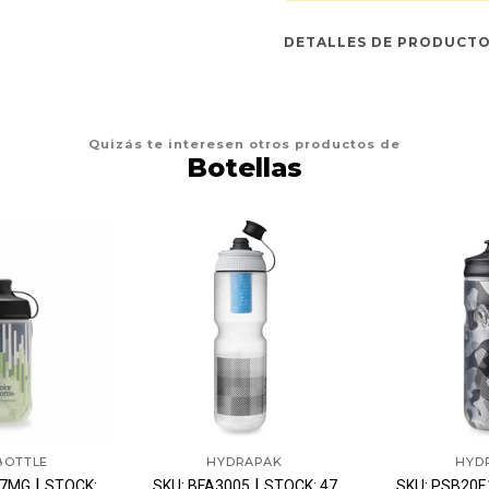
DETALLES DE PRODUCT
Quizás te interesen otros productos de
Botellas
BOTTLE
HYDRAPAK
HYD
|
|
07MG
STOCK:
SKU: BFA3005
STOCK: 47
SKU: PSB20E