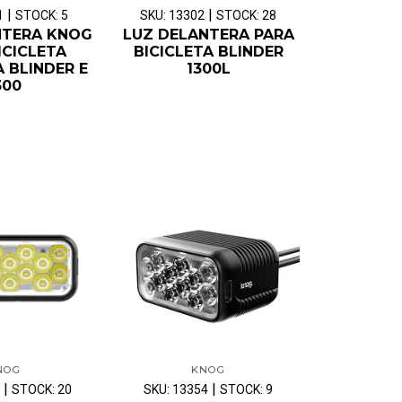
|
|
1
STOCK: 5
SKU: 13302
STOCK: 28
NTERA KNOG
LUZ DELANTERA PARA
ICICLETA
BICICLETA BLINDER
 BLINDER E
1300L
300
NOG
KNOG
|
|
STOCK: 20
SKU: 13354
STOCK: 9