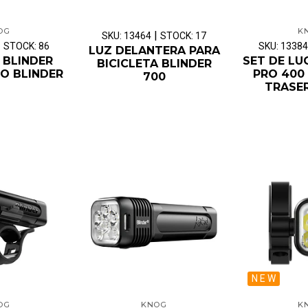
OG
K
|
SKU: 13464
STOCK: 17
|
STOCK: 86
SKU: 13384
LUZ DELANTERA PARA
 BLINDER
SET DE LU
BICICLETA BLINDER
O BLINDER
PRO 400 
700
TRASER
N E W
OG
KNOG
K