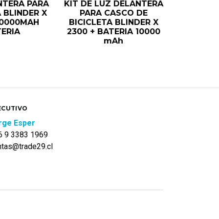
NTERA PARA
KIT DE LUZ DELANTERA
 BLINDER X
PARA CASCO DE
10000MAH
BICICLETA BLINDER X
ERIA
2300 + BATERIA 10000
mAh
ECUTIVO
rge Esper
6 9 3383 1969
ntas@trade29.cl