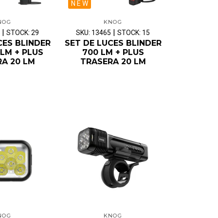
N E W
NOG
KNOG
|
|
STOCK: 29
SKU: 13465
STOCK: 15
CES BLINDER
SET DE LUCES BLINDER
LM + PLUS
700 LM + PLUS
A 20 LM
TRASERA 20 LM
NOG
KNOG