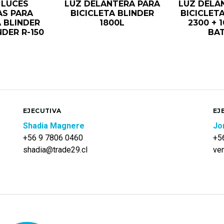
 LUCES
LUZ DELANTERA PARA
LUZ DELA
AS PARA
BICICLETA BLINDER
BICICLETA
A BLINDER
1800L
2300 + 
NDER R-150
BAT
EJECUTIVA
EJ
Shadia Magnere
Jo
+56 9 7806 0460
+5
shadia@trade29.cl
ve