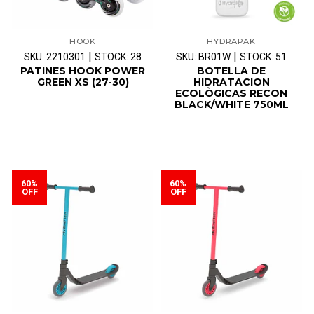
HOOK
HYDRAPAK
|
|
SKU: 2210301
STOCK: 28
SKU: BR01W
STOCK: 51
PATINES HOOK POWER
BOTELLA DE
GREEN XS (27-30)
HIDRATACION
ECOLÒGICAS RECON
BLACK/WHITE 750ML
60%
60%
OFF
OFF