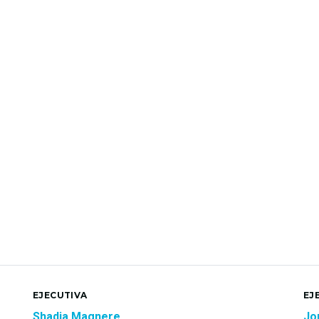
EJECUTIVA
EJ
Shadia Magnere
Jo