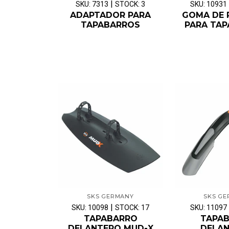
|
SKU: 7313
STOCK: 3
SKU: 10931
ADAPTADOR PARA
GOMA DE 
TAPABARROS
PARA TA
SKS GERMANY
SKS G
|
SKU: 10098
STOCK: 17
SKU: 11097
TAPABARRO
TAPA
DELANTERO MUD-X
DELA