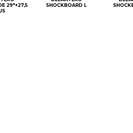
E 29"+27,5
SHOCKBOARD L
SHOCK
US