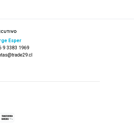
ECUTIVO
rge Esper
6 9 3383 1969
ntas@trade29.cl