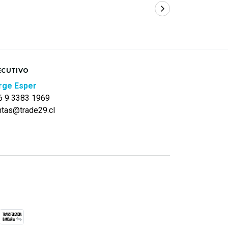
ECUTIVO
rge Esper
6 9 3383 1969
ntas@trade29.cl