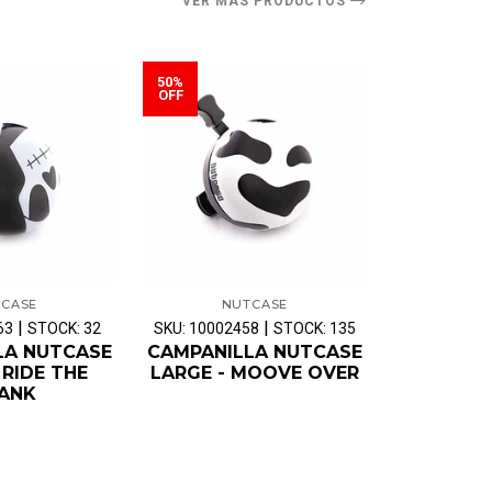
VER MÁS PRODUCTOS
50%
50%
OFF
OFF
CASE
NUTCASE
NU
|
|
63
STOCK: 32
SKU: 10002458
STOCK: 135
SKU: 10002
LA NUTCASE
CAMPANILLA NUTCASE
CAMPANI
 RIDE THE
LARGE - MOOVE OVER
LARGE
ANK
WO