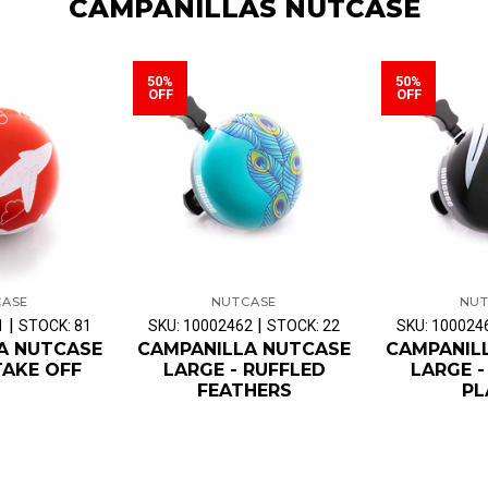
CAMPANILLAS NUTCASE
50%
50%
OFF
OFF
CASE
NUTCASE
NUT
|
|
1
STOCK: 81
SKU: 10002462
STOCK: 22
SKU: 100024
A NUTCASE
CAMPANILLA NUTCASE
CAMPANIL
TAKE OFF
LARGE - RUFFLED
LARGE -
FEATHERS
PL