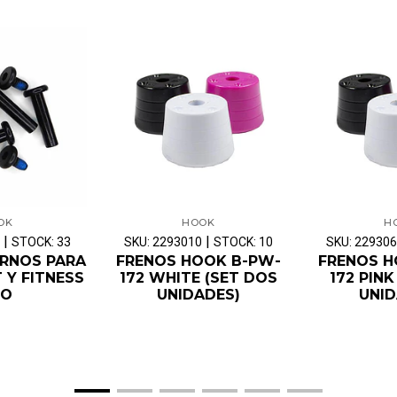
OK
HOOK
H
|
|
STOCK: 33
SKU: 2293010
STOCK: 10
SKU: 22930
ERNOS PARA
FRENOS HOOK B-PW-
FRENOS H
T Y FITNESS
172 WHITE (SET DOS
172 PINK
RO
UNIDADES)
UNID