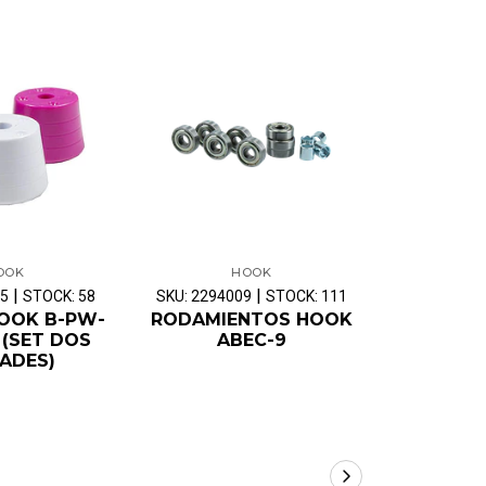
OOK
HOOK
|
|
65
STOCK: 58
SKU: 2294009
STOCK: 111
SKU: 22931
OOK B-PW-
RODAMIENTOS HOOK
FRENO 
 (SET DOS
ABEC-9
PATIN AR
ADES)