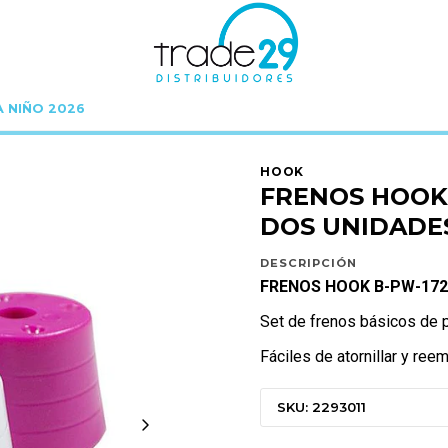
A NIÑO 2026
HOOK
ACCESORIOS HOOK
FRENOS HOOK B-PW-172 BLACK (SET DOS U
HOOK
FRENOS HOOK 
DOS UNIDADE
DESCRIPCIÓN
FRENOS HOOK B-PW-172
Set de frenos básicos de p
Fáciles de atornillar y ree
SKU: 2293011