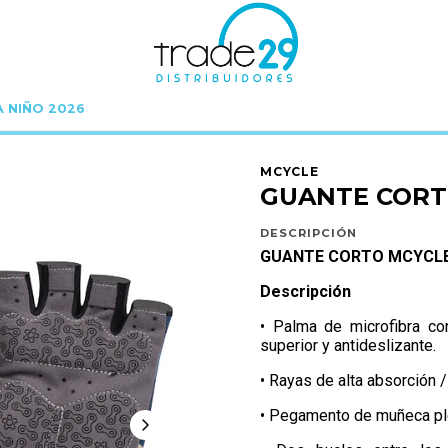
A NIÑO 2026
Inicio
MCYCLE
GUANTES
GUANTE CORTO MCYCLE COLOURFUL L
MCYCLE
GUANTE CORT
DESCRIPCIÓN
GUANTE CORTO MCYCLE
Descripción
• Palma de microfibra co
superior y antideslizante.
• Rayas de alta absorción 
• Pegamento de muñeca ple