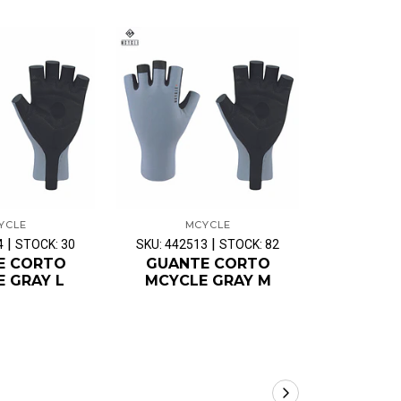
YCLE
MCYCLE
M
|
|
4
STOCK: 30
SKU: 442513
STOCK: 82
SKU: 4425
E CORTO
GUANTE CORTO
GUAN
 GRAY L
MCYCLE GRAY M
MCYCL