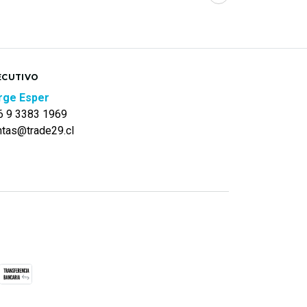
ECUTIVO
rge Esper
6 9 3383 1969
ntas@trade29.cl