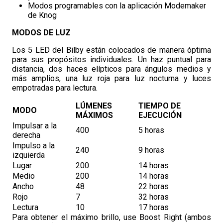
Modos programables con la aplicación Modemaker
de Knog
MODOS DE LUZ
Los 5 LED del Bilby están colocados de manera óptima
para sus propósitos individuales. Un haz puntual para
distancia, dos haces elípticos para ángulos medios y
más amplios, una luz roja para luz nocturna y luces
empotradas para lectura.
LÚMENES
TIEMPO DE
MODO
MÁXIMOS
EJECUCIÓN
Impulsar a la
400
5 horas
derecha
Impulso a la
240
9 horas
izquierda
Lugar
200
14 horas
Medio
200
14 horas
Ancho
48
22 horas
Rojo
7
32 horas
Lectura
10
17 horas
Para obtener el máximo brillo, use Boost Right (ambos