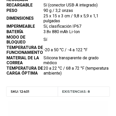
RECARGABLE
Sí (conector USB-A integrado)
PESO
90 g / 3,2 onzas
25 x 15 x 3 cm / 9,8 x 5,9 x 1,1
DIMENSIONES
pulgadas
IMPERMEABLE
Sí, clasificación IP67
BATERÍA
3.8v 880 mAh Li-Ion
MODO DE
Sí
BLOQUEO
TEMPERATURA DE
-20 a 50 °C / -4 a 122 °F
FUNCIONAMIENTO
MATERIAL DE LA
Silicona transparente de grado
CORREA
médico
TEMPERATURA DE
20 a 22 °C / 68 a 72 °F (temperatura
CARGA ÓPTIMA
ambiente)
SKU: 12401
EXISTENCIAS: 8