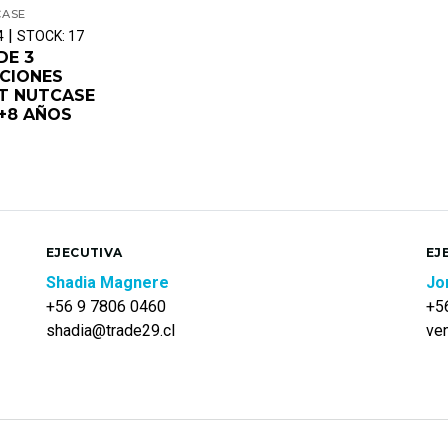
CASE
|
4
STOCK: 17
DE 3
CIONES
T NUTCASE
 +8 AÑOS
EJECUTIVA
EJ
Shadia Magnere
Jo
+56 9 7806 0460
+5
shadia@trade29.cl
ve