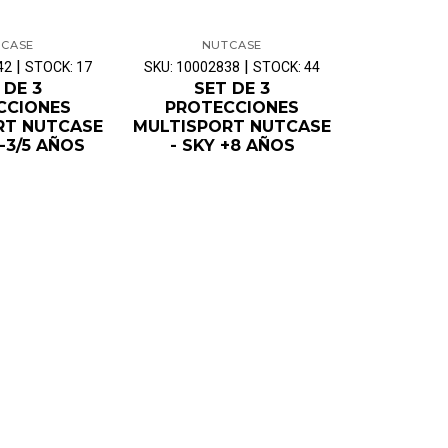
CASE
NUTCASE
|
|
42
STOCK: 17
SKU: 10002838
STOCK: 44
 DE 3
SET DE 3
CCIONES
PROTECCIONES
RT NUTCASE
MULTISPORT NUTCASE
-3/5 AÑOS
- SKY +8 AÑOS