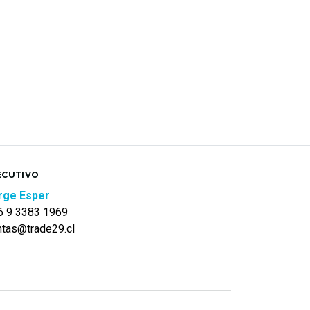
ECUTIVO
rge Esper
6 9 3383 1969
ntas@trade29.cl