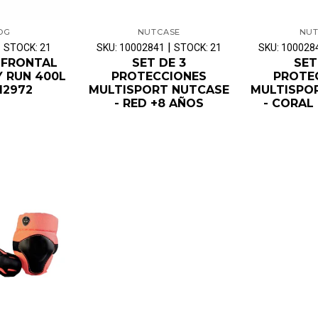
OG
NUTCASE
NUT
|
|
STOCK: 21
SKU: 10002841
STOCK: 21
SKU: 100028
 FRONTAL
SET DE 3
SET
Y RUN 400L
PROTECCIONES
PROTE
12972
MULTISPORT NUTCASE
MULTISPO
- RED +8 AÑOS
- CORAL 