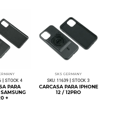
ERMANY
SKS GERMANY
SKS 
|
|
6
STOCK: 4
SKU: 11639
STOCK: 3
SKU: 1173
SA PARA
CARCASA PARA IPHONE
CARCASA 
 SAMSUNG
12 / 12PRO
12 / 12
0 +
PARA 
INTELIG
(ADAPT
MAN