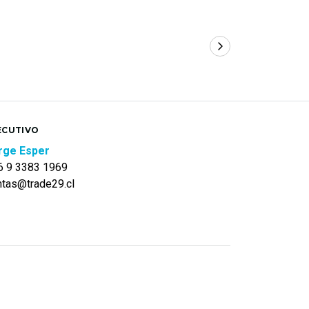
ECUTIVO
rge Esper
6 9 3383 1969
ntas@trade29.cl