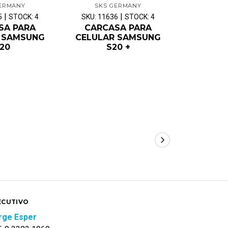
ERMANY
SKS GERMANY
SKS 
|
|
5
STOCK: 4
SKU: 11636
STOCK: 4
SKU: 116
SA PARA
CARCASA PARA
CARCASA 
 SAMSUNG
CELULAR SAMSUNG
12 
20
S20 +
ECUTIVO
rge Esper