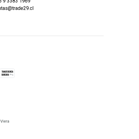
6 9 3383 1969
ntas@trade29.cl
 Viera