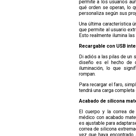
permite a los usuarios au
qué orden se operan, lo q
personaliza según sus pro
Una última característica 
que permite al usuario ext
Esto realmente ilumina las
Recargable con USB int
Di adiós a las pilas de un 
diseño es el hecho de q
iluminación, lo que sign
rompan.
Para recargar el faro, sim
tendrá una carga completa 
Acabado de silicona mat
El cuerpo y la correa de
médico con acabado mate q
es ajustable para adaptars
correa de silicona extrem
vez que haya encontrado s