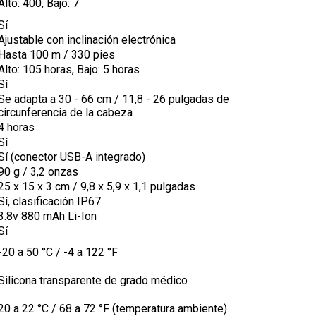
Alto: 400, Bajo: 7
Sí
Ajustable con inclinación electrónica
Hasta 100 m / 330 pies
Alto: 105 horas, Bajo: 5 horas
Sí
Se adapta a 30 - 66 cm / 11,8 - 26 pulgadas de
circunferencia de la cabeza
4 horas
Sí
Sí (conector USB-A integrado)
90 g / 3,2 onzas
25 x 15 x 3 cm / 9,8 x 5,9 x 1,1 pulgadas
Sí, clasificación IP67
3.8v 880 mAh Li-Ion
Sí
-20 a 50 °C / -4 a 122 °F
Silicona transparente de grado médico
20 a 22 °C / 68 a 72 °F (temperatura ambiente)