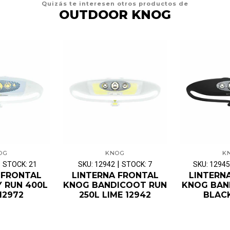
Quizás te interesen otros productos de
OUTDOOR KNOG
OG
KNOG
K
|
|
STOCK: 21
SKU: 12942
STOCK: 7
SKU: 12945
 FRONTAL
LINTERNA FRONTAL
LINTERN
Y RUN 400L
KNOG BANDICOOT RUN
KNOG BAN
12972
250L LIME 12942
BLACK