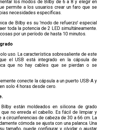
mentar los modos de Bilby de 6 a 8 y elegir en
ue permite a los usuarios crear un faro que se
pias necesidades específicas.
única de Bilby es su 'modo de refuerzo' especial
raer toda la potencia de 2 LED simultáneamente.
 cosas por un período de hasta 10 minutos.
egrado
solo uso. La característica sobresaliente de este
ue el USB está integrado en la cápsula de
ifica que no hay cables que se pierdan o se
plemente conecte la cápsula a un puerto USB-A y
en solo 4 horas desde cero.
e.
 Bilby están moldeados en silicona de grado
ue no enreda el cabello. Es fácil de limpiar y
e a circunferencias de cabeza de 30 a 66 cm. La
adamente cómoda se ajusta con una palanca. Una
u tamaño, puede configurar y olvidar o ajustar