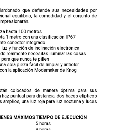
alardonado que defiende sus necesidades por
ional equilibrio, la comodidad y el conjunto de
 impresionarán.
nza hasta 100 metros
ta 1 metro con una clasificación IP67
te conector integrado
luz y función de inclinación electrónica
o realmente necesitas iluminar las cosas
 para que nunca te pillen
na sola pieza fácil de limpiar y antiolor
on la aplicación Modemaker de Knog
stán colocados de manera óptima para sus
 haz puntual para distancia, dos haces elípticos
amplios, una luz roja para luz nocturna y luces
ENES MÁXIMOS
TIEMPO DE EJECUCIÓN
5 horas
9 horas