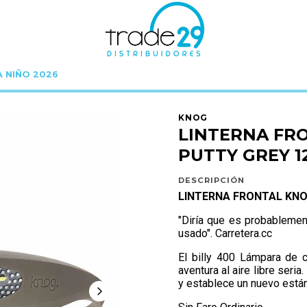
A NIÑO 2026
KNOG
OUTDOOR KNOG
LINTERNA FRONTAL KNOG BILBY 400L PUTTY GR
KNOG
LINTERNA FRO
PUTTY GREY 1
DESCRIPCIÓN
LINTERNA FRONTAL KNOG
"Diría que es probablemen
usado". Carretera.cc
El billy 400 Lámpara de 
aventura al aire libre seria
y establece un nuevo están