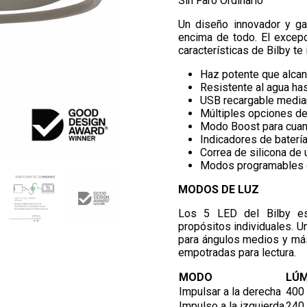
Sin Faro Ordinario
Un diseño innovador y g
encima de todo. El excepc
características de Bilby te
Haz potente que alca
Resistente al agua has
USB recargable median
Múltiples opciones de 
Modo Boost para cuand
Indicadores de batería
Correa de silicona de u
Modos programables c
MODOS DE LUZ
Los 5 LED del Bilby e
propósitos individuales. Un
para ángulos medios y más 
empotradas para lectura.
MODO
LÚM
Impulsar a la derecha
400
Impulso a la izquierda
240