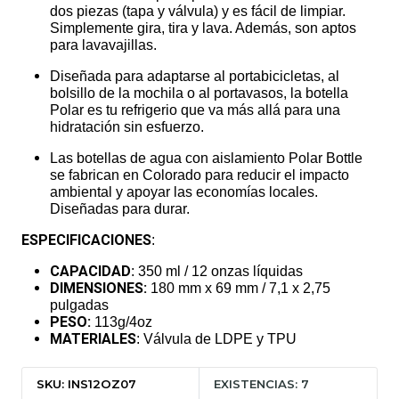
dos piezas (tapa y válvula) y es fácil de limpiar.
Simplemente gira, tira y lava. Además, son aptos
para lavavajillas.
Diseñada para adaptarse al portabicicletas, al
bolsillo de la mochila o al portavasos, la botella
Polar es tu refrigerio que va más allá para una
hidratación sin esfuerzo.
Las botellas de agua con aislamiento Polar Bottle
se fabrican en Colorado para reducir el impacto
ambiental y apoyar las economías locales.
Diseñadas para durar.
ESPECIFICACIONES
:
CAPACIDAD
: 350 ml / 12 onzas líquidas
DIMENSIONES:
180 mm x 69 mm / 7,1 x 2,75
pulgadas
PESO:
113g/4oz
MATERIALES
: Válvula de LDPE y TPU
SKU: INS12OZ07
EXISTENCIAS: 7