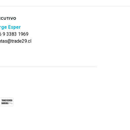
ECUTIVO
rge Esper
6 9 3383 1969
ntas@trade29.cl