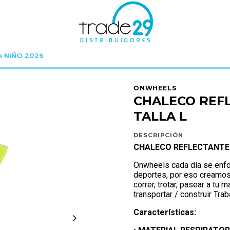
A NIÑO 2026
ONWHEELS
REFLECTANTES ONWHEELS
CHALECO REFLECTANTE ONWHEELS
ONWHEELS
CHALECO REF
TALLA L
DESCRIPCIÓN
CHALECO REFLECTANTE
Onwheels cada día se enfo
deportes, por eso creamos 
correr, trotar, pasear a tu 
transportar / construir Trab
Características: