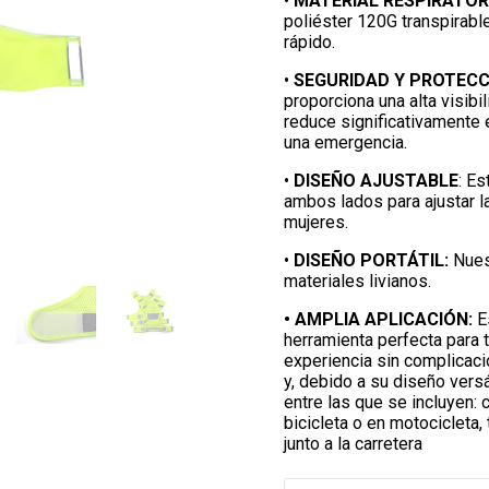
•
MATERIAL RESPIRATOR
poliéster 120G transpirabl
rápido.
•
SEGURIDAD Y PROTECC
proporciona una alta visibi
reduce significativamente 
una emergencia.
•
DISEÑO AJUSTABLE
: E
ambos lados para ajustar 
mujeres.
•
DISEÑO PORTÁTIL:
Nues
materiales livianos.
• AMPLIA APLICACIÓN:
Es
herramienta perfecta para t
experiencia sin complicacio
y, debido a su diseño versá
entre las que se incluyen: c
bicicleta o en motocicleta,
junto a la carretera