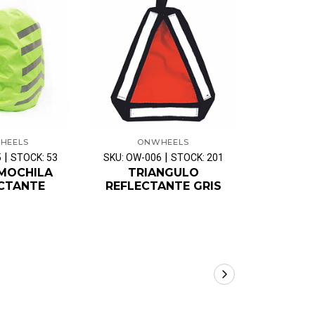
HEELS
ONWHEELS
ON
|
|
5
STOCK: 53
SKU: OW-006
STOCK: 201
SKU: OW-0
MOCHILA
TRIANGULO
TRI
CTANTE
REFLECTANTE GRIS
REFL
NA