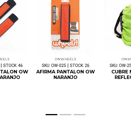
EELS
ONWHEELS
ONW
|
|
STOCK: 46
SKU: OW-025
STOCK: 26
SKU: OW-2
NTALON OW
AFIRMA PANTALON OW
CUBRE 
NARANJO
NARANJO
REFLE