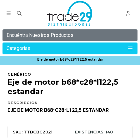
Encuéntra Nuestros Productos
Categorias
Inicio
C Y B E R
C Y B E R 30%
Eje de motor b68*c28*l122,5 estandar
GENÉRICO
Eje de motor b68*c28*l122,5
estandar
DESCRIPCIÓN
EJE DE MOTOR B68*C28*L122,5 ESTANDAR
SKU: TTBCBC2021
EXISTENCIAS: 140