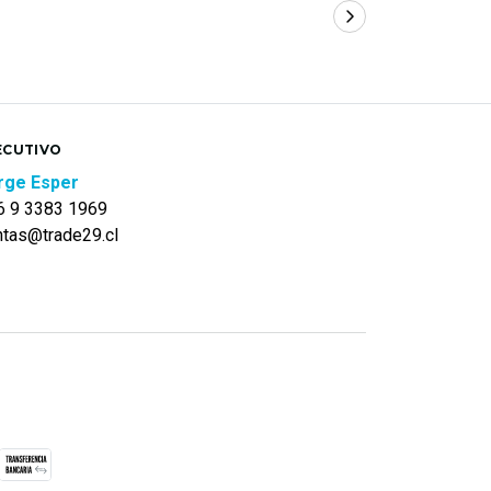
ECUTIVO
rge Esper
6 9 3383 1969
ntas@trade29.cl