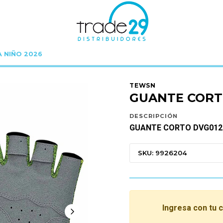
A NIÑO 2026
Inicio
C Y B E R
C Y B E R 35%
GUANTE CORTO DVG012 GREEN L
TEWSN
GUANTE CORT
DESCRIPCIÓN
GUANTE CORTO DVG012
SKU: 9926204
Ingresa con tu 