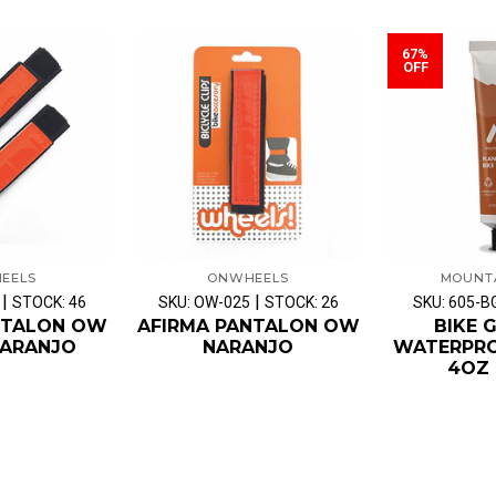
67%
OFF
EELS
ONWHEELS
MOUNT
|
|
STOCK: 46
SKU: OW-025
STOCK: 26
SKU: 605-B
NTALON OW
AFIRMA PANTALON OW
BIKE G
NARANJO
NARANJO
WATERPRO
4OZ (