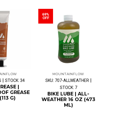
69%
63%
OFF
OFF
AINFLOW
MOUNTAINFLOW
MOUN
|
|
G
STOCK: 34
SKU: 707-ALLWEATHER
SKU: 602-all
REASE |
STOCK: 7
OF GREASE
BIKE LUBE | ALL-
BIKE L
113 G)
WEATHER 16 OZ (473
WEATHER
ML)