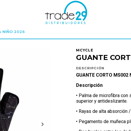
A NIÑO 2026
Inicio
MCYCLE
GUANTES
GUANTE CORTO MS002 NEGRO TALLA M
MCYCLE
GUANTE CORT
DESCRIPCIÓN
GUANTE CORTO MS002 
Descripción
• Palma de microfibra con
superior y antideslizante.
• Rayas de alta absorción 
• Pegamento de muñeca ple