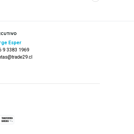
ECUTIVO
rge Esper
6 9 3383 1969
ntas@trade29.cl