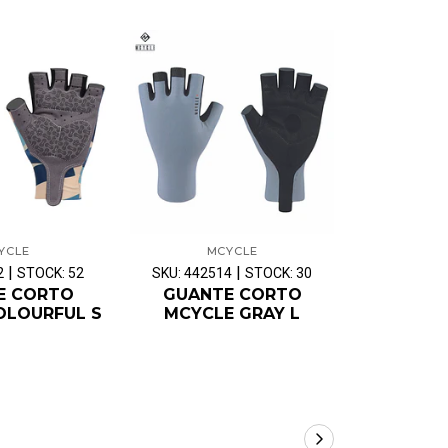
YCLE
MCYCLE
M
|
|
2
STOCK: 52
SKU: 442514
STOCK: 30
SKU: 4425
E CORTO
GUANTE CORTO
GUAN
OLOURFUL S
MCYCLE GRAY L
MCYCL