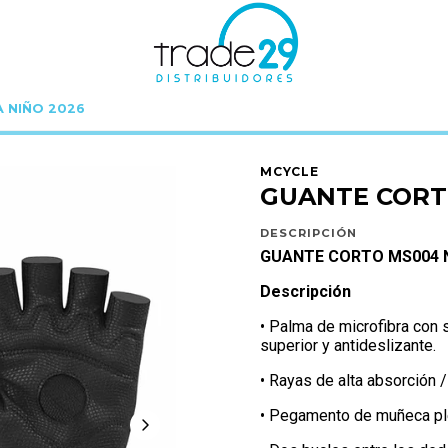
A NIÑO 2026
Inicio
MCYCLE
GUANTES
GUANTE CORTO MS004 NEGRO TALLA S
MCYCLE
GUANTE CORT
DESCRIPCIÓN
GUANTE CORTO MS004 
Descripción
• Palma de microfibra con
superior y antideslizante.
• Rayas de alta absorción 
• Pegamento de muñeca ple