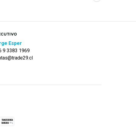
ECUTIVO
rge Esper
6 9 3383 1969
ntas@trade29.cl