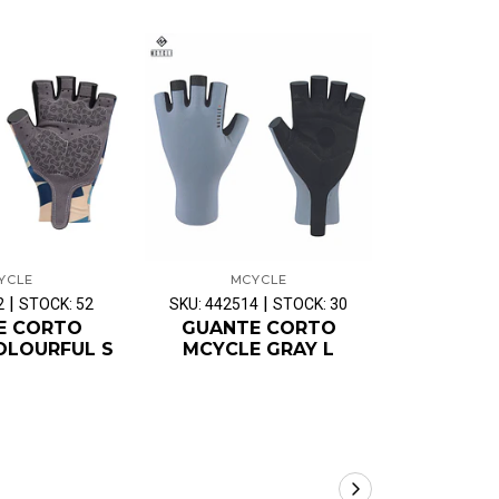
YCLE
MCYCLE
M
|
|
2
STOCK: 52
SKU: 442514
STOCK: 30
SKU: 4425
E CORTO
GUANTE CORTO
GUAN
OLOURFUL S
MCYCLE GRAY L
MCYCL