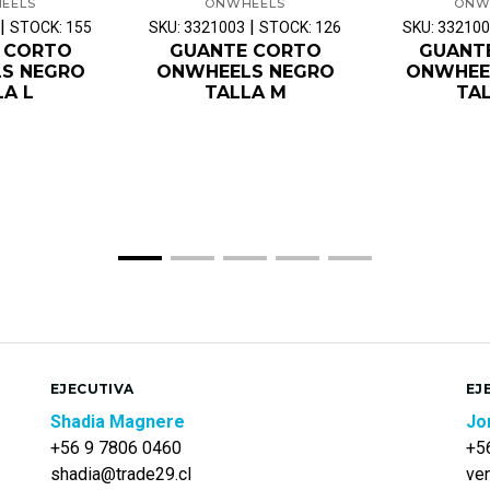
EELS
ONWHEELS
ONW
|
|
STOCK: 155
SKU: 3321003
STOCK: 126
SKU: 33210
 CORTO
GUANTE CORTO
GUANT
S NEGRO
ONWHEELS NEGRO
ONWHEE
LA L
TALLA M
TAL
EJECUTIVA
EJ
Shadia Magnere
Jo
+56 9 7806 0460
+5
shadia@trade29.cl
ve