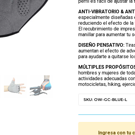
perfil es fácil de ajustar la
ANTI-VIBRATORIO & AN
especialmente diseñadas e
reduciendo el efecto de la v
El recubrimiento de impresi
manillar para aumentar tu s
DISEÑO PENSATIVO:
Tira
aumentan el efecto de adve
para ayudarte a quitarse l
MÚLTIPLES PROPÓSITOS
hombres y mujeres de todas
actividades adecuadas com
motocicletas, hiking, ejerc
SKU: OW-GC-BLUE-L
Ingresa con tu 