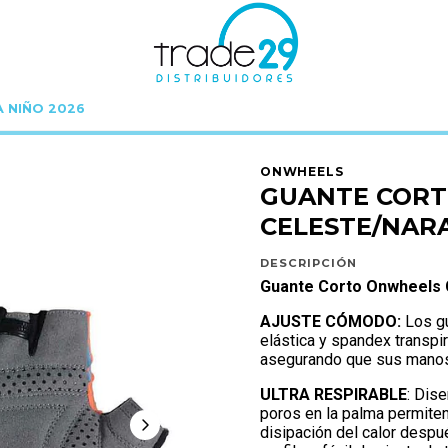
A NIÑO 2026
WHEELS
GUANTES ONWHEELS
GUANTE CORTO ONWHEELS CELESTE/NARAN
ONWHEELS
GUANTE COR
CELESTE/NARA
DESCRIPCIÓN
Guante Corto Onwheels C
AJUSTE CÓMODO:
Los gu
elástica y spandex transpir
asegurando que sus manos f
ULTRA RESPIRABLE
: Dis
poros en la palma permiten
disipación del calor despué