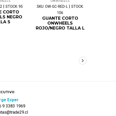
HEELS
ONWHEELS
ON
|
|
02
STOCK: 95
SKU: OW-GC-RED-L
STOCK:
SKU: OW-GC
E CORTO
106
LS NEGRO
GUANTE CORTO
GUAN
LA S
ONWHEELS
ONW
ROJO/NEGRO TALLA L
ROJO/NE
ECUTIVO
rge Esper
6 9 3383 1969
ntas@trade29.cl