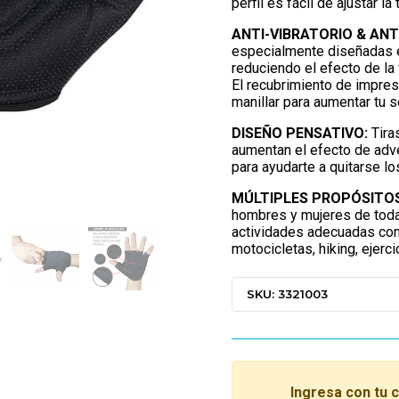
perfil es fácil de ajustar la
ANTI-VIBRATORIO & ANT
especialmente diseñadas e
reduciendo el efecto de la v
El recubrimiento de impresi
manillar para aumentar tu s
DISEÑO PENSATIVO:
Tira
aumentan el efecto de adve
para ayudarte a quitarse l
MÚLTIPLES PROPÓSITOS
hombres y mujeres de todas
actividades adecuadas com
motocicletas, hiking, ejerc
SKU: 3321003
Ingresa con tu 