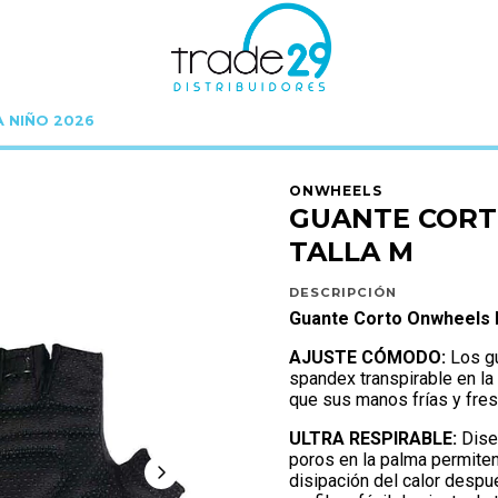
A NIÑO 2026
ONWHEELS
GUANTES ONWHEELS
GUANTE CORTO ONWHEELS NEGRO TA
ONWHEELS
GUANTE COR
TALLA M
DESCRIPCIÓN
Guante Corto Onwheels 
AJUSTE CÓMODO:
Los gu
spandex transpirable en la
que sus manos frías y fres
ULTRA RESPIRABLE:
Dise
poros en la palma permiten
disipación del calor despué