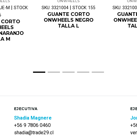
EELS
ONWHEELS
ONW
|
|
LUE-M
STOCK:
SKU: 3321004
STOCK: 155
SKU: 33210
GUANTE CORTO
GUANT
6
ONWHEELS NEGRO
ONWHEE
 CORTO
TALLA L
TAL
EELS
/NARANJO
LA M
EJECUTIVA
EJ
Shadia Magnere
Jo
+56 9 7806 0460
+5
shadia@trade29.cl
ve