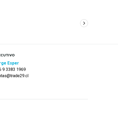
ECUTIVO
rge Esper
6 9 3383 1969
ntas@trade29.cl