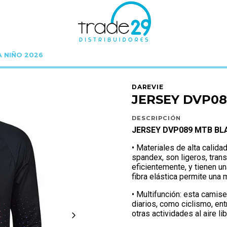
A NIÑO 2026
Inicio
C Y B E R
C Y B E R 30%
JERSEY DVP089 MTB BLACK XXL
DAREVIE
JERSEY DVP08
DESCRIPCIÓN
JERSEY DVP089 MTB BL
• Materiales de alta calid
spandex, son ligeros, tran
eficientemente, y tienen u
fibra elástica permite una
• Multifunción: esta camis
diarios, como ciclismo, ent
otras actividades al aire li