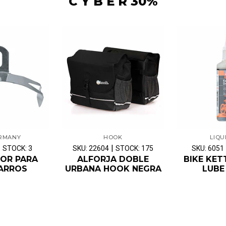
C Y B E R 30%
ERMANY
HOOK
LIQU
|
|
STOCK: 3
SKU: 22604
STOCK: 175
SKU: 6051
OR PARA
ALFORJA DOBLE
BIKE KET
ARROS
URBANA HOOK NEGRA
LUBE