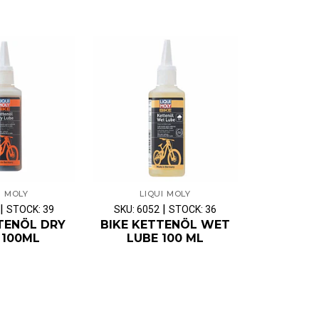
I MOLY
LIQUI MOLY
LIQ
|
|
STOCK: 39
SKU: 6052
STOCK: 36
SKU: 605
TENÖL DRY
BIKE KETTENÖL WET
BIKE TYR
 100ML
LUBE 100 ML