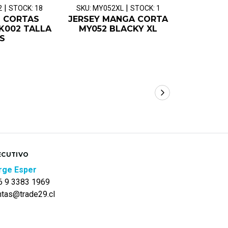
|
|
2
STOCK: 18
SKU: MY052XL
STOCK: 1
SKU: 4450
 CORTAS
JERSEY MANGA CORTA
CALZA C
K002 TALLA
MY052 BLACKY XL
MCYCLE 
S
ECUTIVO
rge Esper
6 9 3383 1969
ntas@trade29.cl