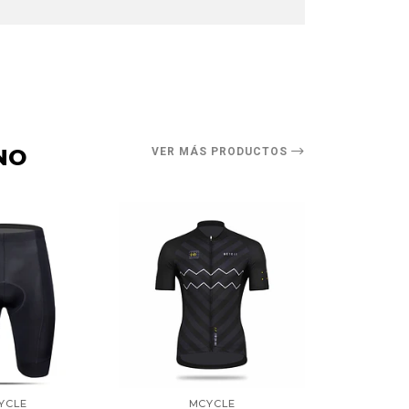
O
NO
VER MÁS PRODUCTOS
YCLE
MCYCLE
M