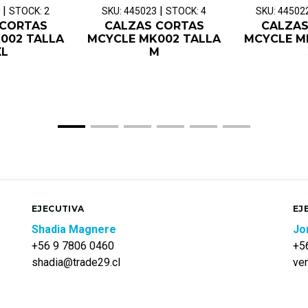
|
|
STOCK: 2
SKU: 445023
STOCK: 4
SKU: 44502
 CORTAS
CALZAS CORTAS
CALZAS
002 TALLA
MCYCLE MK002 TALLA
MCYCLE M
XL
M
EJECUTIVA
EJ
Shadia Magnere
Jo
+56 9 7806 0460
+5
shadia@trade29.cl
ve