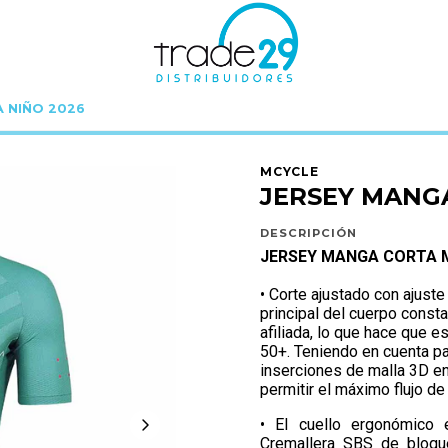
A NIÑO 2026
Inicio
MCYCLE
JERSEY MANGA CORTA MY052 BLUE M
MCYCLE
JERSEY MANG
DESCRIPCIÓN
JERSEY MANGA CORTA 
• Corte ajustado con ajust
principal del cuerpo consta
afiliada, lo que hace que 
50+. Teniendo en cuenta par
inserciones de malla 3D en
permitir el máximo flujo de 
• El cuello ergonómico
Cremallera SBS de bloque