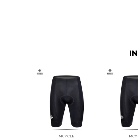
I
MCYCLE
MCY