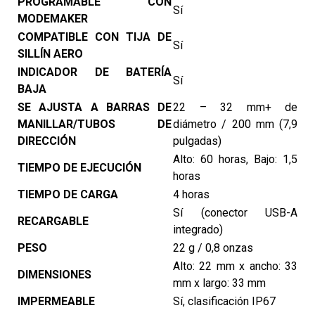
PROGRAMABLE CON
Sí
MODEMAKER
COMPATIBLE CON TIJA DE
Sí
SILLÍN AERO
INDICADOR DE BATERÍA
Sí
BAJA
SE AJUSTA A BARRAS DE
22 – 32 mm+ de
MANILLAR/TUBOS DE
diámetro / 200 mm (7,9
DIRECCIÓN
pulgadas)
Alto: 60 horas, Bajo: 1,5
TIEMPO DE EJECUCIÓN
horas
TIEMPO DE CARGA
4 horas
Sí (conector USB-A
RECARGABLE
integrado)
PESO
22 g / 0,8 onzas
Alto: 22 mm x ancho: 33
DIMENSIONES
mm x largo: 33 mm
IMPERMEABLE
Sí, clasificación IP67