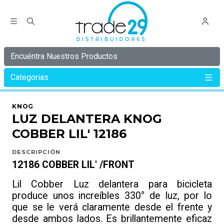
Encuéntra Nuestros Productos
Categorias
Inicio
KNOG
COBBER
LUZ DELANTERA KNOG COBBER LIL' 12186
KNOG
LUZ DELANTERA KNOG
COBBER LIL' 12186
DESCRIPCIÓN
12186 COBBER LIL' /FRONT
Lil Cobber Luz delantera para bicicleta
produce unos increíbles 330° de luz, por lo
que se le verá claramente desde el frente y
desde ambos lados. Es brillantemente eficaz