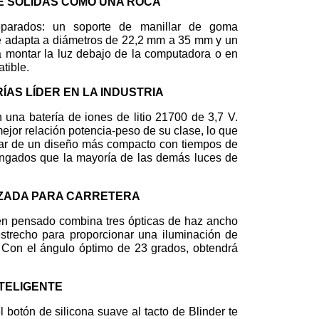
E SÓLIDAS COMO UNA ROCA
eparados: un soporte de manillar de goma
 se adapta a diámetros de 22,2 mm a 35 mm y un
a montar la luz debajo de la computadora o en
tible.
ÍAS LÍDER EN LA INDUSTRIA
 una batería de iones de litio 21700 de 3,7 V.
mejor relación potencia-peso de su clase, lo que
utar de un diseño más compacto con tiempos de
ngados que la mayoría de las demás luces de
IZADA PARA CARRETERA
en pensado combina tres ópticas de haz ancho
estrecho para proporcionar una iluminación de
. Con el ángulo óptimo de 23 grados, obtendrá
NTELIGENTE
 botón de silicona suave al tacto de Blinder te