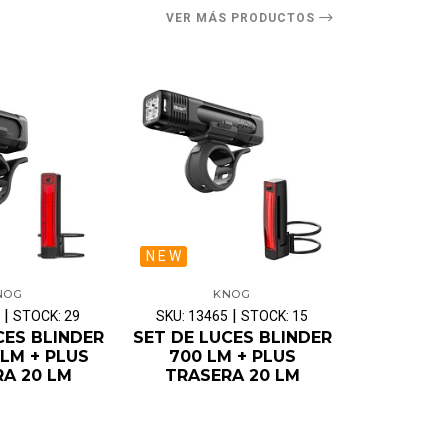
VER MÁS PRODUCTOS
N E W
NOG
KNOG
|
|
STOCK: 29
SKU: 13465
STOCK: 15
SKU: 134
CES BLINDER
SET DE LUCES BLINDER
LUZ DEL
LM + PLUS
700 LM + PLUS
BICICLE
A 20 LM
TRASERA 20 LM