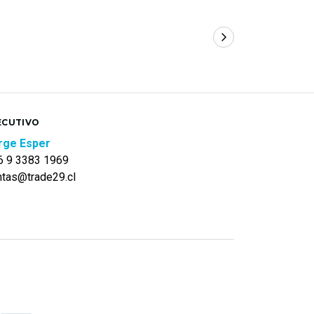
ECUTIVO
rge Esper
6 9 3383 1969
ntas@trade29.cl