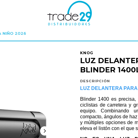
A NIÑO 2026
cio
KNOG
BLINDER PRO
LUZ DELANTERA PARA BICICLETA BLINDER 140
KNOG
LUZ DELANTER
BLINDER 1400
DESCRIPCIÓN
LUZ DELANTERA PARA 
Blinder 1400 es precisa, 
ciclistas de carretera y
equipo. Combinando u
compacto, ángulos de haz 
y múltiples opciones de m
eleva el listón con el que 