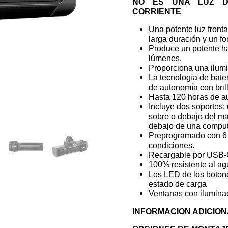
NO ES UNA LUZ D
CORRIENTE
Una potente luz fronta
larga duración y un fo
Produce un potente ha
lúmenes.
Proporciona una ilumi
La tecnología de bater
de autonomía con bri
Hasta 120 horas de 
Incluye dos soportes:
sobre o debajo del ma
debajo de una comput
Preprogramado con 6 
condiciones.
Recargable por USB-C
100% resistente al ag
Los LED de los botones
estado de carga
Ventanas con iluminaci
INFORMACION ADICIO