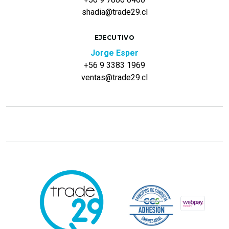
shadia@trade29.cl
EJECUTIVO
Jorge Esper
+56 9 3383 1969
ventas@trade29.cl