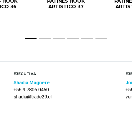
S HOOK
PATINES HOOK
PATIN
ICO 36
ARTISTICO 37
ARTIS
EJECUTIVA
EJ
Shadia Magnere
Jo
+56 9 7806 0460
+5
shadia@trade29.cl
ve