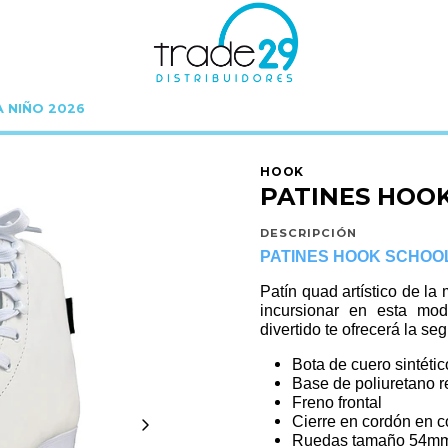
A NIÑO 2026
Inicio
HOOK
PATINES HOOK
PATINES HOOK SCHOOL WHITE 34
HOOK
PATINES HOO
DESCRIPCIÓN
PATINES HOOK SCHOOL
Patín quad artístico de l
incursionar en esta mod
divertido te ofrecerá la se
Bota de cuero sintéti
Base de poliuretano r
Freno frontal
Cierre en cordón en c
Ruedas tamaño 54mm,