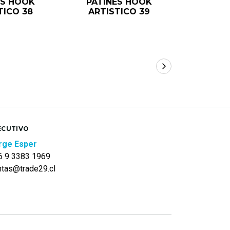
ES HOOK
PATINES HOOK
PATINES 
TICO 38
ARTISTICO 39
NEGRO 
ECUTIVO
rge Esper
6 9 3383 1969
ntas@trade29.cl