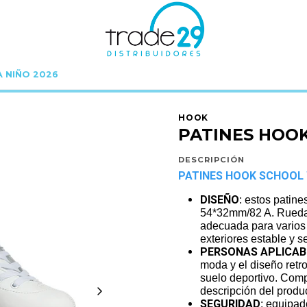
A NIÑO 2026
Inicio
HOOK
PATINES HOOK
PATINES HOOK SCHOOL WHITE-PINK 30
HOOK
PATINES HOOK
DESCRIPCIÓN
PATINES HOOK SCHOOL 
DISEÑO
: estos patin
54*32mm/82 A. Rueda 
adecuada para varios 
exteriores estable y s
PERSONAS APLICAB
moda y el diseño retr
suelo deportivo. Comp
descripción del produ
SEGURIDAD
: equipa