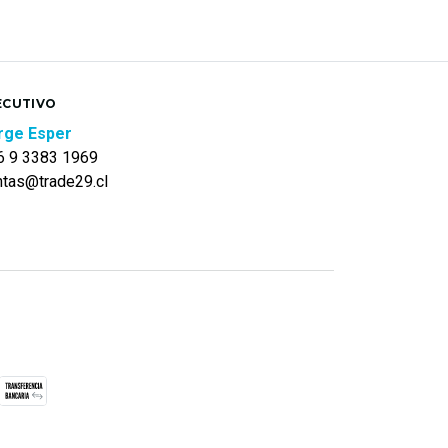
ECUTIVO
rge Esper
6 9 3383 1969
ntas@trade29.cl