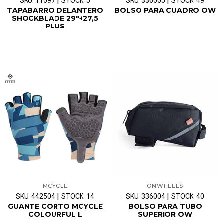
|
|
SKU: 11097
STOCK: 5
SKU: 336005
STOCK: 49
TAPABARRO DELANTERO
BOLSO PARA CUADRO OW
SHOCKBLADE 29"+27,5
PLUS
MCYCLE
ONWHEELS
|
|
SKU: 442504
STOCK: 14
SKU: 336004
STOCK: 40
GUANTE CORTO MCYCLE
BOLSO PARA TUBO
COLOURFUL L
SUPERIOR OW