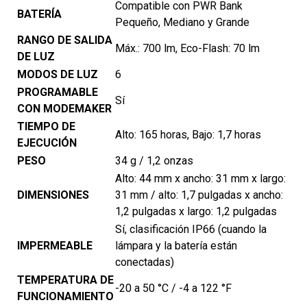
Compatible con PWR Bank
BATERÍA
Pequeño, Mediano y Grande
RANGO DE SALIDA
Máx.: 700 lm, Eco-Flash: 70 lm
DE LUZ
MODOS DE LUZ
6
PROGRAMABLE
Sí
CON MODEMAKER
TIEMPO DE
Alto: 165 horas, Bajo: 1,7 horas
EJECUCIÓN
PESO
34 g / 1,2 onzas
Alto: 44 mm x ancho: 31 mm x largo:
DIMENSIONES
31 mm / alto: 1,7 pulgadas x ancho:
1,2 pulgadas x largo: 1,2 pulgadas
Sí, clasificación IP66 (cuando la
IMPERMEABLE
lámpara y la batería están
conectadas)
TEMPERATURA DE
-20 a 50 °C / -4 a 122 °F
FUNCIONAMIENTO