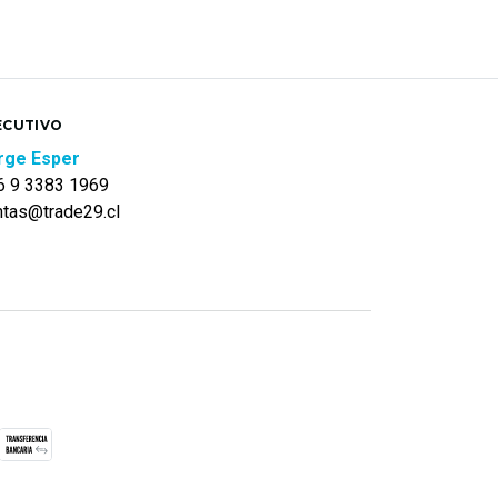
ECUTIVO
rge Esper
6 9 3383 1969
ntas@trade29.cl