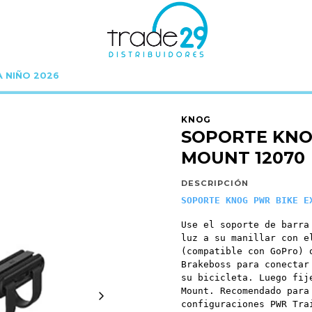
A NIÑO 2026
Inicio
KNOG
PWR
SOPORTE KNOG PWR BIKE EXTENSION MOUNT 1207
KNOG
SOPORTE KNO
MOUNT 12070
DESCRIPCIÓN
SOPORTE KNOG PWR BIKE E
Use el soporte de barra
luz a su manillar con e
(compatible con GoPro) 
Brakeboss para conectar
su bicicleta. Luego fij
Mount. Recomendado para
configuraciones PWR Tra