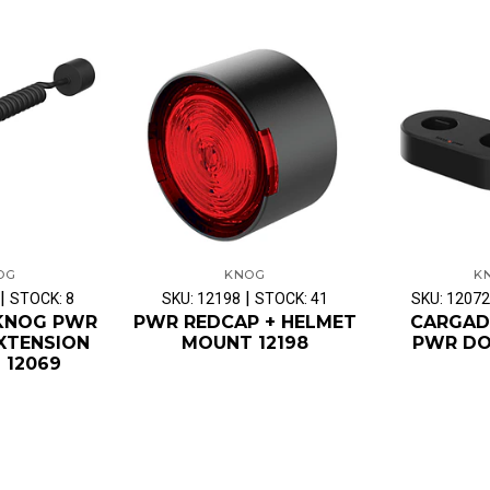
OG
KNOG
K
|
|
STOCK: 8
SKU: 12198
STOCK: 41
SKU: 12072
KNOG PWR
PWR REDCAP + HELMET
CARGAD
XTENSION
MOUNT 12198
PWR DO
 12069