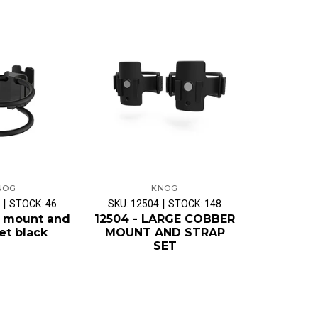
NOG
KNOG
|
|
STOCK: 46
SKU: 12504
STOCK: 148
SKU: 1296
s mount and
12504 - LARGE COBBER
12961BR
et black
MOUNT AND STRAP
STARTER
SET