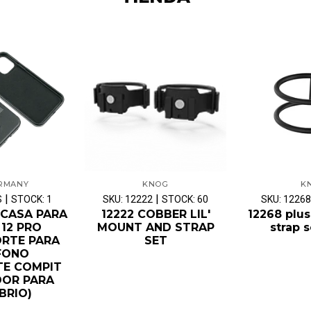
ERMANY
KNOG
K
|
|
S
STOCK: 1
SKU: 12222
STOCK: 60
SKU: 12268
RCASA PARA
12222 COBBER LIL'
12268 plu
 12 PRO
MOUNT AND STRAP
strap s
RTE PARA
SET
FONO
TE COMPIT
DOR PARA
BRIO)