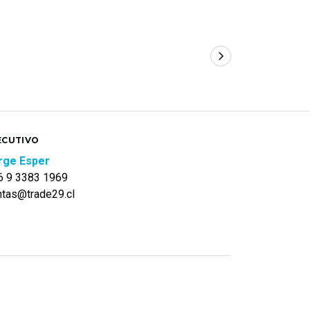
ECUTIVO
rge Esper
6 9 3383 1969
ntas@trade29.cl