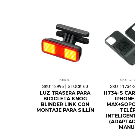
KNOG
SKS G
|
SKU: 12996
STOCK: 60
SKU: 11734-
LUZ TRASERA PARA
11734-S CA
BICICLETA KNOG
IPHONE
BLINDER LINK CON
MAX+SOPO
MONTAJE PARA SILLÍN
TELÉ
INTELIGEN
(ADAPTA
MANU