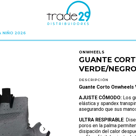
A NIÑO 2026
ONWHEELS
GUANTES ONWHEELS
GUANTE CORTO ONWHEELS VERDE/NEGRO
ONWHEELS
GUANTE COR
VERDE/NEGRO
DESCRIPCIÓN
Guante Corto Onwheels 
AJUSTE CÓMODO:
Los gu
elástica y spandex transpir
asegurando que sus manos f
ULTRA RESPIRABLE
: Dis
poros en la palma permiten
disipación del calor despué