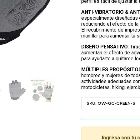
perfil es fácil de ajustar la
ANTI-VIBRATORIO & ANT
especialmente diseñadas e
reduciendo el efecto de la v
El recubrimiento de impresi
manillar para aumentar tu s
DISEÑO PENSATIVO
: Tir
aumentan el efecto de adve
para ayudarte a quitarse l
MÚLTIPLES PROPÓSITOS
hombres y mujeres de todas
actividades adecuadas com
motocicletas, hiking, ejerc
SKU: OW-GC-GREEN-S
Ingresa con tu 