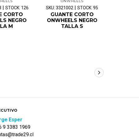
HEELS
ONWHEELS
ON
|
|
3
STOCK: 126
SKU: 3321002
STOCK: 95
SKU: OW-GC
E CORTO
GUANTE CORTO
LS NEGRO
ONWHEELS NEGRO
GUAN
LA M
TALLA S
ONW
ROJO/NE
ECUTIVO
rge Esper
6 9 3383 1969
ntas@trade29.cl