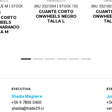
EELS
ONWHEELS
ONW
|
|
LUE-M
STOCK:
SKU: 3321004
STOCK: 155
SKU: 332100
GUANTE CORTO
GUANT
6
ONWHEELS NEGRO
ONWHEE
 CORTO
TALLA L
TAL
EELS
/NARANJO
LA M
EJECUTIVA
EJ
Shadia Magnere
Jo
+56 9 7806 0460
+5
shadia@trade29.cl
ve