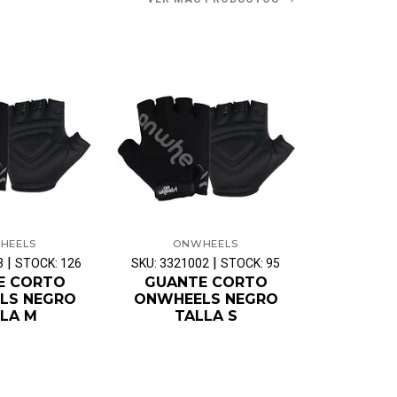
HEELS
ONWHEELS
ON
|
|
3
STOCK: 126
SKU: 3321002
STOCK: 95
SKU: OW-GC
E CORTO
GUANTE CORTO
LS NEGRO
ONWHEELS NEGRO
GUAN
LA M
TALLA S
ONW
ROJO/NE