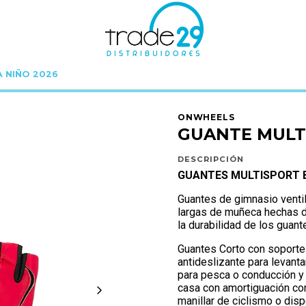
A NIÑO 2026
icio
ONWHEELS
GUANTES ONWHEELS
GUANTE MULTISPORT BLACK/PINK
ONWHEELS
GUANTE MULT
DESCRIPCIÓN
GUANTES MULTISPORT B
Guantes de gimnasio venti
largas de muñeca hechas d
la durabilidad de los guan
Guantes Corto con soporte
antideslizante para levant
para pesca o conducción y
casa con amortiguación con
manillar de ciclismo o dis