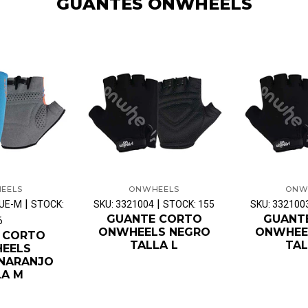
GUANTES ONWHEELS
EELS
ONWHEELS
ONW
|
|
LUE-M
STOCK:
SKU: 3321004
STOCK: 155
SKU: 332100
GUANTE CORTO
GUANT
6
ONWHEELS NEGRO
ONWHEE
 CORTO
TALLA L
TAL
EELS
/NARANJO
LA M