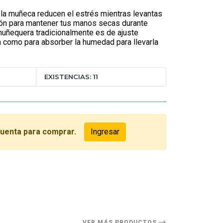
 la muñeca reducen el estrés mientras levantas
ción para mantener tus manos secas durante
muñequera tradicionalmente es de ajuste
 como para absorber la humedad para llevarla
EXISTENCIAS: 11
cuenta para comprar.
Ingresar
O
VER MÁS PRODUCTOS