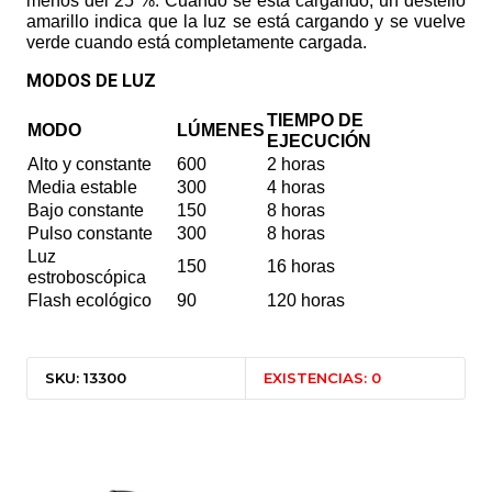
menos del 25 %. Cuando se está cargando, un destello
amarillo indica que la luz se está cargando y se vuelve
verde cuando está completamente cargada.
MODOS DE LUZ
TIEMPO DE
MODO
LÚMENES
EJECUCIÓN
Alto y constante
600
2 horas
Media estable
300
4 horas
Bajo constante
150
8 horas
Pulso constante
300
8 horas
Luz
150
16 horas
estroboscópica
Flash ecológico
90
120 horas
SKU: 13300
EXISTENCIAS: 0