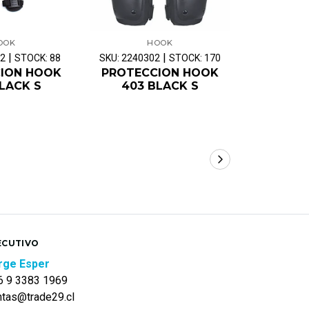
OOK
HOOK
|
|
02
STOCK: 88
SKU: 2240302
STOCK: 170
SKU: 22403
ION HOOK
PROTECCION HOOK
PROTEC
LACK S
403 BLACK S
403 
ECUTIVO
rge Esper
6 9 3383 1969
ntas@trade29.cl