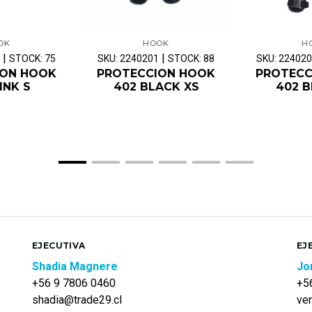
OK
HOOK
H
|
|
STOCK: 75
SKU: 2240201
STOCK: 88
SKU: 22402
ION HOOK
PROTECCION HOOK
PROTECC
INK S
402 BLACK XS
402 B
EJECUTIVA
EJ
Shadia Magnere
Jo
+56 9 7806 0460
+5
shadia@trade29.cl
ve