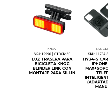
KNOG
SKS G
|
SKU: 12996
STOCK: 60
SKU: 11734-
LUZ TRASERA PARA
11734-S CA
BICICLETA KNOG
IPHONE
BLINDER LINK CON
MAX+SOPO
MONTAJE PARA SILLÍN
TELÉ
INTELIGEN
(ADAPTA
MANU