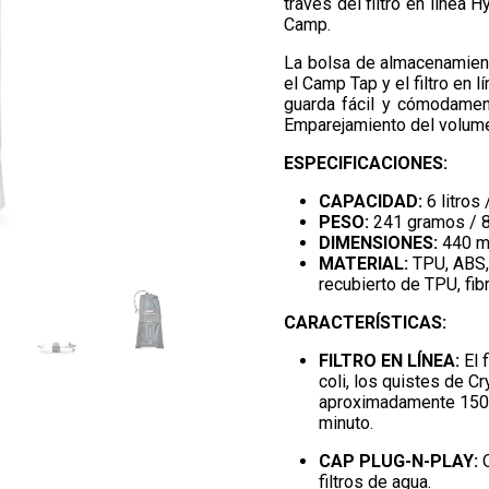
través del filtro en línea
Camp.
La bolsa de almacenamient
el Camp Tap y el filtro en l
guarda fácil y cómodamen
Emparejamiento del volume
ESPECIFICACIONES:
CAPACIDAD:
6 litros
PESO:
241 gramos / 
DIMENSIONES:
440 mm
MATERIAL:
TPU, ABS,
recubierto de TPU, fib
CARACTERÍSTICAS:
FILTRO EN LÍNEA:
El f
coli, los quistes de C
aproximadamente 1500 
minuto.
CAP PLUG-N-PLAY:
filtros de agua.