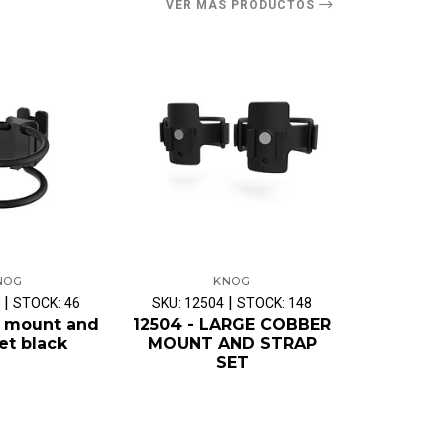
VER MÁS PRODUCTOS
NOG
KNOG
|
|
STOCK: 46
SKU: 12504
STOCK: 148
SKU: 1296
s mount and
12504 - LARGE COBBER
12961BR
et black
MOUNT AND STRAP
STARTER
SET