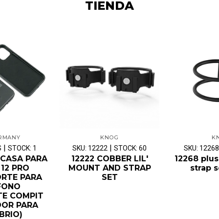
TIENDA
ERMANY
KNOG
K
|
|
S
STOCK: 1
SKU: 12222
STOCK: 60
SKU: 12268
RCASA PARA
12222 COBBER LIL'
12268 plu
 12 PRO
MOUNT AND STRAP
strap s
RTE PARA
SET
FONO
TE COMPIT
DOR PARA
BRIO)