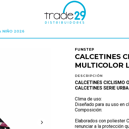
A NIÑO 2026
Inicio
Calcetín
CALCETINES CICLISMO ORIGINALES MULTICOLOR L (40-43)
FUNSTEP
CALCETINES C
MULTICOLOR L
DESCRIPCIÓN
CALCETINES CICLISMO O
CALCETINES SERIE URB
Clima de uso:
Diseñado para su uso en c
Composición:
Elaborados con poliester 
renunciar a la protección q