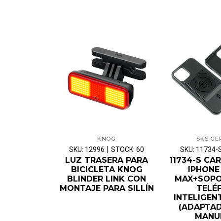
KNOG
SKS G
|
SKU: 12996
STOCK: 60
SKU: 11734-
LUZ TRASERA PARA
11734-S CA
BICICLETA KNOG
IPHONE
BLINDER LINK CON
MAX+SOPO
MONTAJE PARA SILLÍN
TELÉ
INTELIGEN
(ADAPTA
MANU