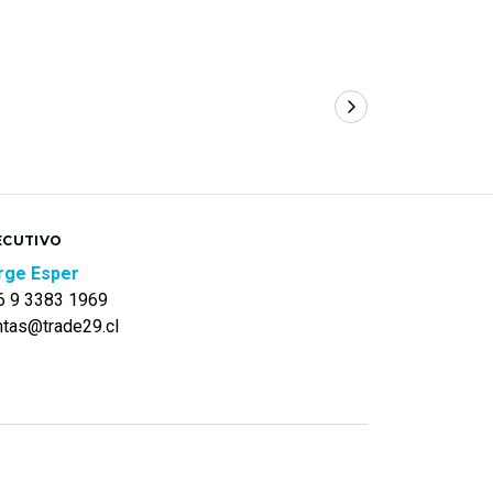
ECUTIVO
rge Esper
6 9 3383 1969
ntas@trade29.cl