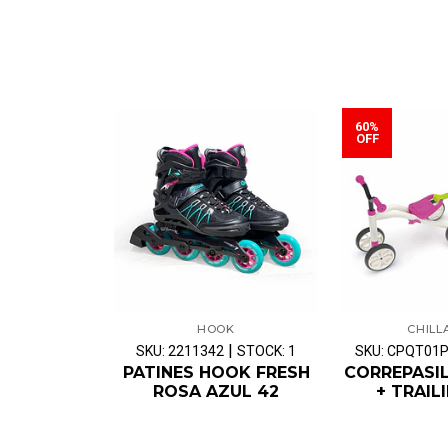
60%
OFF
HOOK
CHILL
|
SKU: 2211342
STOCK: 1
SKU: CPQT01P
PATINES HOOK FRESH
CORREPASI
ROSA AZUL 42
+ TRAILI