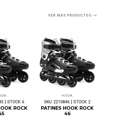
VER MÁS PRODUCTOS
OOK
HOOK
CH
|
|
45
STOCK: 6
SKU: 2210846
STOCK: 2
SKU: BIC-6
HOOK ROCK
PATINES HOOK ROCK
J
45
46
DESENGR
MANOS 