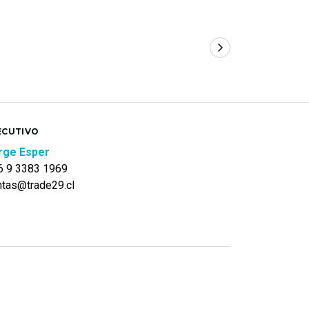
ECUTIVO
rge Esper
6 9 3383 1969
ntas@trade29.cl