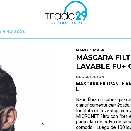
A NIÑO 2026
 E R
C Y B E R 30%
MÁSCARA FILTRANTE ANTIMICROBIANA LAVABLE FU+ CO
NAROO MASK
MÁSCARA FIL
LAVABLE FU+ 
DESCRIPCIÓN
MASCARA FILTRANTE AN
L
Nano fibra de cobre que de
científicamente certi?cada
Instituto de Investigación
MICRONET ?ltro con ?bra e
partículas de polvo de tam
cómoda - Luego de 100 lav