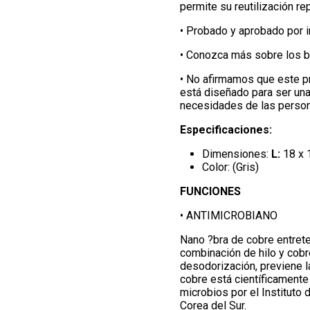
permite su reutilización re
• Probado y aprobado por i
• Conozca más sobre los be
• No afirmamos que este pr
está diseñado para ser una
necesidades de las person
Especificaciones:
Dimensiones:
L
:
18 x 
Color: (Gris)
FUNCIONES
• ANTIMICROBIANO
Nano ?bra de cobre entret
combinación de hilo y cob
desodorización, previene l
cobre está científicamente
microbios por el Instituto
Corea del Sur.