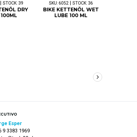
|
|
STOCK: 39
SKU: 6052
STOCK: 36
SKU: 605
TENÖL DRY
BIKE KETTENÖL WET
BIKE TYR
 100ML
LUBE 100 ML
ECUTIVO
rge Esper
6 9 3383 1969