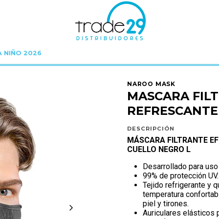
A NIÑO 2026
 B E R
C Y B E R 30%
MASCARA FILTRANTE EFECTO REFRESCANTE LAVABLE 
NAROO MASK
MASCARA FIL
REFRESCANTE 
DESCRIPCIÓN
MÁSCARA FILTRANTE EF
CUELLO NEGRO L
Desarrollado para uso 
99% de protección UV.
Tejido refrigerante y
temperatura confortabl
piel y tirones.
Auriculares elásticos 