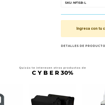
SKU: NF1SB-L
Ingresa con tu 
DETALLES DE PRODUCT
Quizás te interesen otros productos de
C Y B E R 30%