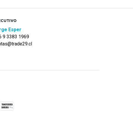
ECUTIVO
rge Esper
6 9 3383 1969
ntas@trade29.cl