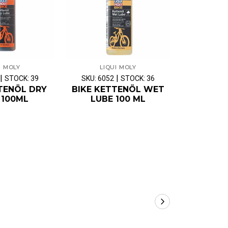
I MOLY
LIQUI MOLY
LIQ
|
|
STOCK: 39
SKU: 6052
STOCK: 36
SKU: 605
TENÖL DRY
BIKE KETTENÖL WET
BIKE TYR
 100ML
LUBE 100 ML