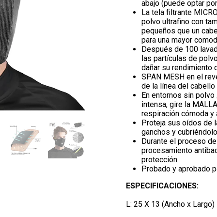
abajo (puede optar por
La tela filtrante MICR
polvo ultrafino con t
pequeños que un cabe
para una mayor comod
Después de 100 lavad
las partículas de polvo
dañar su rendimiento 
SPAN MESH en el rever
de la línea del cabello
En entornos sin polvo 
intensa, gire la MALLA
respiración cómoda y a
Proteja sus oídos de
ganchos y cubriéndolo
Durante el proceso de 
procesamiento antibact
protección.
Probado y aprobado po
ESPECIFICACIONES:
L: 25 X 13 (Ancho x Largo)