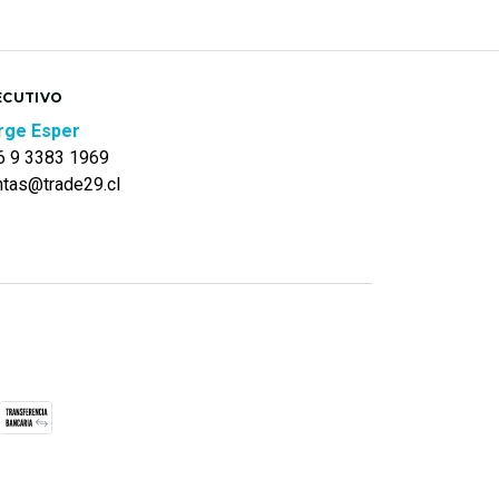
ECUTIVO
rge Esper
6 9 3383 1969
ntas@trade29.cl