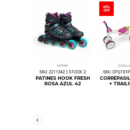
60%
OFF
HOOK
CHILL
|
SKU: 2211342
STOCK: 2
SKU: CPQT01P
PATINES HOOK FRESH
CORREPASI
ROSA AZUL 42
+ TRAILI