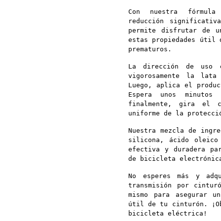
Con nuestra fórmula 
reducción significati
permite disfrutar de u
estas propiedades útil 
prematuros.
La dirección de uso 
vigorosamente la lata
Luego, aplica el produc
Espera unos minutos 
finalmente, gira el c
uniforme de la protecci
Nuestra mezcla de ingre
silicona, ácido oleico
efectiva y duradera pa
de bicicleta electrónic
No esperes más y adqu
transmisión por cintur
mismo para asegurar u
útil de tu cinturón. ¡O
bicicleta eléctrica!