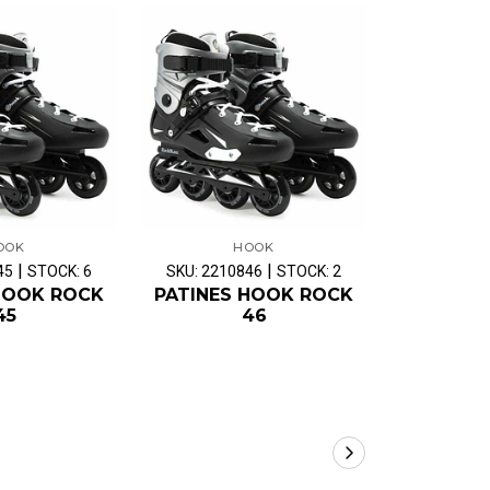
OOK
HOOK
CH
|
|
45
STOCK: 6
SKU: 2210846
STOCK: 2
SKU: BIC-6
HOOK ROCK
PATINES HOOK ROCK
J
45
46
DESENGR
MANOS 